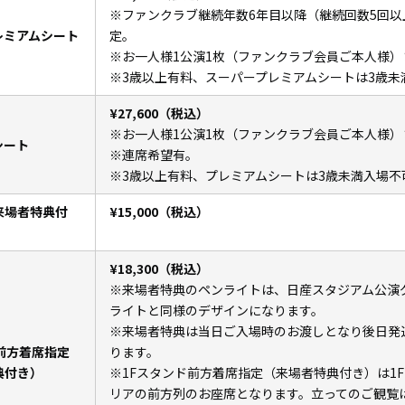
※ファンクラブ継続年数6年目以降（継続回数5回以
レミアムシート
定。
※お一人様1公演1枚（ファンクラブ会員ご本人様）
※3歳以上有料、スーパープレミアムシートは3歳未
¥27,600（税込）
※お一人様1公演1枚（ファンクラブ会員ご本人様）
シート
※連席希望有。
※3歳以上有料、プレミアムシートは3歳未満入場不
来場者特典付
¥15,000（税込）
¥18,300（税込）
※来場者特典のペンライトは、日産スタジアム公演
ライトと同様のデザインになります。
※来場者特典は当日ご入場時のお渡しとなり後日発
前方着席指定
ります。
典付き）
※1Fスタンド前方着席指定（来場者特典付き）は1
リアの前方列のお座席となります。立ってのご観覧