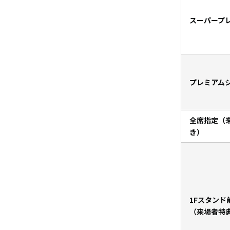
スーパープ
プレミアム
全席指定（
き）
1Fスタンド
（来場者特