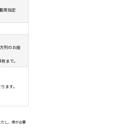
着席指定
前方列のお座
4枚まで。
なります。
ただし、席が必要