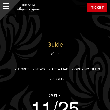
TICKET
Guide
ガイド
TICKET
NEWS
AREA MAP
OPENING TIMES
ACCESS
2017
11/25