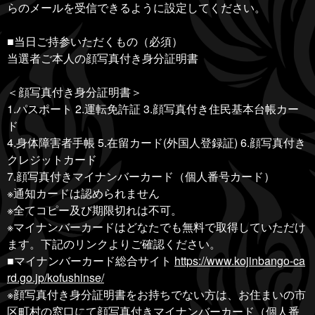
らのメールを受信できるように設定してください。
■当日ご持参いただくもの（必須）
当選者ご本人の顔写真付き身分証明書
＜顔写真付き身分証明書＞
1.パスポート 2.運転免許証 3.顔写真付き住民基本台帳カー
ド
4.身体障害者手帳 5.在留カード(外国人登録証) 6.顔写真付き
クレジットカード
7.顔写真付きマイナンバーカード（個人番号カード）
※通知カードは認められません
※全てコピー及び期限切れは不可。
※マイナンバーカードはどなたでも無料で取得していただけ
ます。下記のリンクよりご確認ください。
■マイナンバーカード総合サイト
https://www.kojinbango-ca
rd.go.jp/kofushinse/
※顔写真付き身分証明書をお持ちでない方は、お住まいの市
区町村の窓口にて顔写真付きマイナンバーカード（個人番