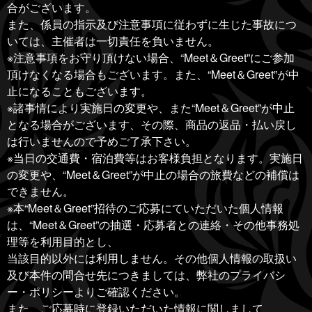
合がございます。
また、係員の指示及び注意事項に従わずに生じた事故につ
いては、主催者は一切責任を負いません。
※注意事項をお守り頂けない場合、“Meet＆Greet”にご参加
頂けなくなる場合もございます。また、“Meet＆Greet”が中
止になることもございます。
※諸事情により実施日の変更や、また“Meet＆Greet”が中止
となる場合がございます、その際、商品の返品・払い戻し
は行いませんので予めご了承下さい。
※当日の交通費・宿泊費等はお客様負担となります。実施日
の変更や、“Meet＆Greet”が中止の場合の旅費などの補償は
できません。
※本“Meet＆Greet”招待のご応募にていただいた個人情報
は、“Meet＆Greet”の抽選・応募者との連絡・その他事務処
理等を利用目的とし、
当該目的以外には利用しません。その他個人情報の取扱い
及び本件の問合せ先につきましては、弊社のプライバシ
ー・ポリシーよりご確認ください。
また、ご応募時に登録いただいた情報に関しまして