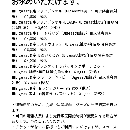
お求めいただけます。
■Bigeast限定ジャンボタオル（Bigeast継続１年目以降会員対
象） ￥3,600（税込）
■Bigeast限定ジャンボタオル -BLACK-（Bigeast継続2年目以降
会員対象） ￥3,600（税込）
■Bigeast限定トートバッグ（Bigeast継続3年目以降会員対
象） ￥4,000（税込）
■Bigeast限定リストウォッチ（Bigeast継続4年目以降会員対
象） ￥6,000（税込）
■Bigeast限定TBぬいぐるみ（Bigeast継続5年目以降会員対
象） ￥4,200（税込）
■Bigeast限定ブランケット＆パッキングポーチセット
（Bigeast継続6年目以降会員対象） ￥6,000（税込）
■Bigeast限定 ジャージ（M・L）（Bigeast継続7年目以降会員
対象） ￥7,600（税込）
■Bigeast限定 TBランチジャー ￥3,800（税込）
■Bigeast限定 TB箸置き（2個セット） ￥1,000（税込）
・混雑緩和のため、会場では開場前にグッズの先行販売を行い
ます。
・当日の混雑状況により先行販売開始時間が変更になる場合が
あります。予めご了承ください。
・チケットがないお客様でもご利用いただけますが、スペース