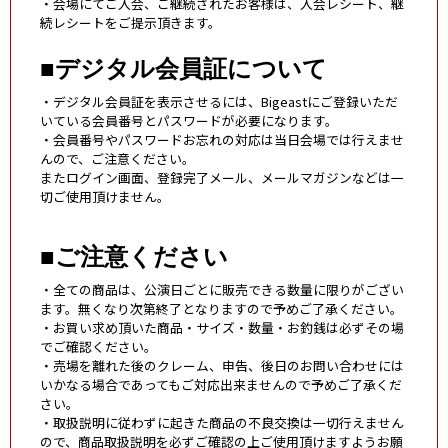
・会場にてご入会、ご継続されたお客様は、入会レシート、継
続レシートをご提示頂きます。
■デジタル会員証について
・デジタル会員証を表示させるには、Bigeastにご登録いただ
いている会員番号とパスワードが必要になります。
・会員番号やパスワードお忘れの対応は当日会場では行えませ
んので、ご注意ください。
またログイン画面、登録完了メール、メールマガジンなどは一
切ご使用頂けません。
■ご注意ください
・全ての商品は、公演日ごとに販売できる数量に限りがござい
ます。無くなり次第終了となりますので予めご了承ください。
・お買い求め頂いた商品・サイズ・数量・お釣銭は必ずその場
でご確認ください。
・売場を離れた後のクレーム、申告、後日のお問い合わせには
いかなる場合であってもご対応出来ませんので予めご了承くだ
さい。
・取扱説明に従わずに起きた商品の不良交換は一切行えません
ので、商品取扱説明を必ずご確認の上ご使用頂けますようお願