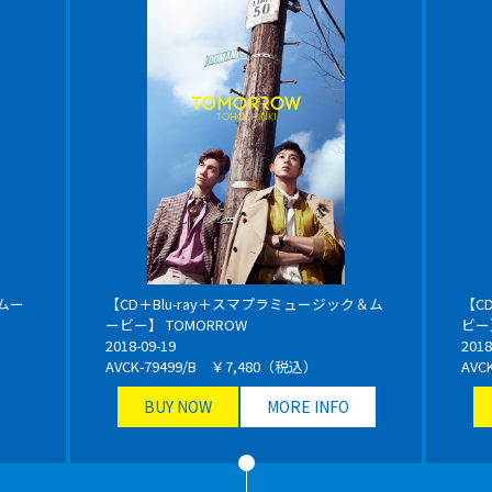
ムー
【CD＋Blu-ray＋スマプラミュージック＆ム
【C
ービー】 TOMORROW
ビー
2018-09-19
2018
AVCK-79499/B ￥7,480（税込）
AVC
BUY NOW
MORE INFO