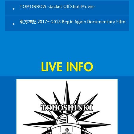
明日は来るから ～TOMORROW Version～ -Video Clip
・
TOMORROW -Jacket Off Shot Movie-
・
Off Shot Movie-
東方神起 2017～2018 Begin Again Documentary Film
TOMORROW -Jacket Off Shot Movie-
・
・
東方神起 2017～2018 Begin Again Documentary Film
・
LIVE INFO