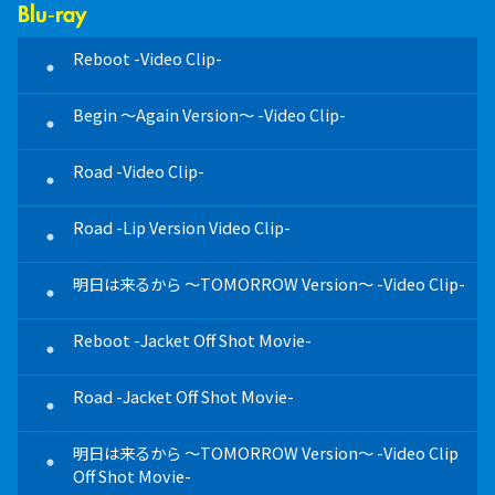
Blu-ray
DVD
Reboot -Video Clip-
Reboot -Video Clip-
・
・
Begin ～Again Version～ -Video Clip-
Begin ～Again Version～ -Video Clip-
・
・
Road -Video Clip-
Road -Video Clip-
・
・
Road -Lip Version Video Clip-
Road -Lip Version Video Clip-
・
・
明日は来るから ～TOMORROW Version～ -Video Clip-
明日は来るから ～TOMORROW Version～ -Video Clip-
・
・
Reboot -Jacket Off Shot Movie-
Reboot -Jacket Off Shot Movie-
・
・
Road -Jacket Off Shot Movie-
Road -Jacket Off Shot Movie-
・
・
明日は来るから ～TOMORROW Version～ -Video Clip
Road -Video Clip Off Shot Movie-
・
・
Off Shot Movie-