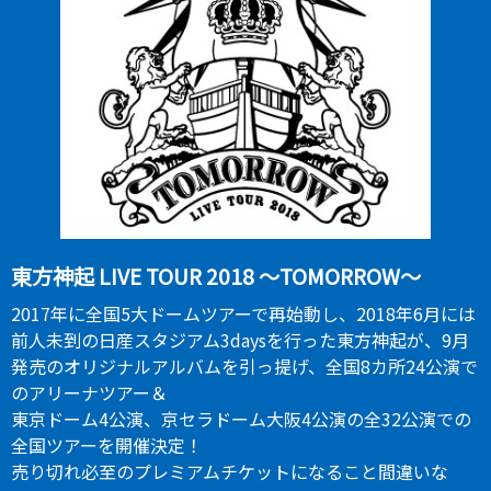
東方神起 LIVE TOUR 2018 ～TOMORROW～
2017年に全国5大ドームツアーで再始動し、2018年6月には
前人未到の日産スタジアム3daysを行った東方神起が、9月
発売のオリジナルアルバムを引っ提げ、全国8カ所24公演で
のアリーナツアー＆
東京ドーム4公演、京セラドーム大阪4公演の全32公演での
全国ツアーを開催決定！
売り切れ必至のプレミアムチケットになること間違いな