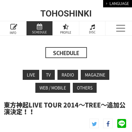
LANGUAGE
TOHOSHINKI
TOP
SCHEDULE
DISC
PROFILE
INFO
PROFILE
INFORMATION
SCHEDULE
SCHEDULE
LIVE
TV
RADIO
MAGAZINE
DISCOGRAPHY
WEB / MOBILE
OTHERS
GOODS
FANCLUB
東方神起LIVE TOUR 2014～TREE～追加公
演決定！！
SPECIAL